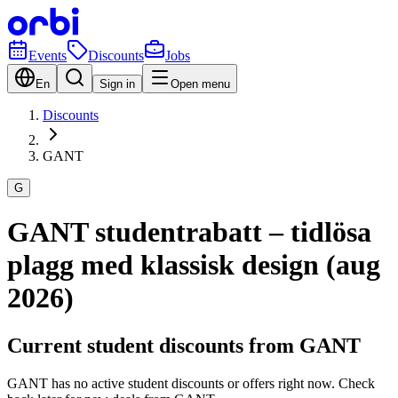
Events
Discounts
Jobs
En
Sign in
Open menu
Discounts
GANT
G
GANT studentrabatt – tidlösa
plagg med klassisk design (aug
2026)
Current student discounts from GANT
GANT has no active student discounts or offers right now. Check