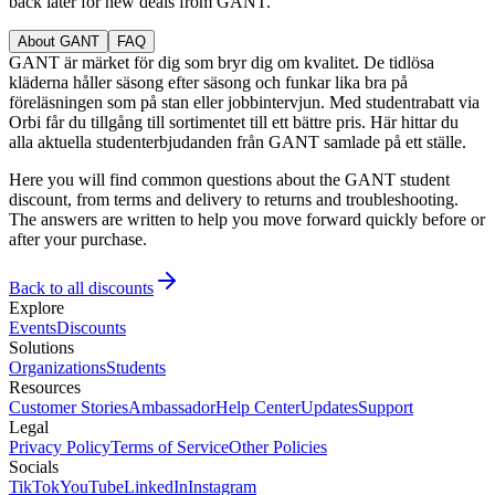
back later for new deals from GANT.
About GANT
FAQ
GANT är märket för dig som bryr dig om kvalitet. De tidlösa
kläderna håller säsong efter säsong och funkar lika bra på
föreläsningen som på stan eller jobbintervjun. Med studentrabatt via
Orbi får du tillgång till sortimentet till ett bättre pris. Här hittar du
alla aktuella studenterbjudanden från GANT samlade på ett ställe.
Here you will find common questions about the GANT student
discount, from terms and delivery to returns and troubleshooting.
The answers are written to help you move forward quickly before or
after your purchase.
Back to all discounts
Explore
Events
Discounts
Solutions
Organizations
Students
Resources
Customer Stories
Ambassador
Help Center
Updates
Support
Legal
Privacy Policy
Terms of Service
Other Policies
Socials
TikTok
YouTube
LinkedIn
Instagram