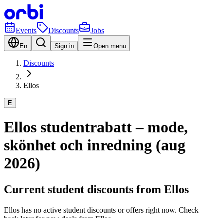
Events
Discounts
Jobs
En
Sign in
Open menu
Discounts
Ellos
E
Ellos studentrabatt – mode,
skönhet och inredning (aug
2026)
Current student discounts from Ellos
Ellos has no active student discounts or offers right now. Check