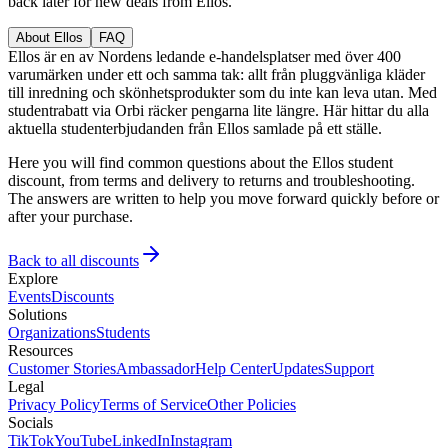
back later for new deals from Ellos.
About Ellos
FAQ
Ellos är en av Nordens ledande e-handelsplatser med över 400
varumärken under ett och samma tak: allt från pluggvänliga kläder
till inredning och skönhetsprodukter som du inte kan leva utan. Med
studentrabatt via Orbi räcker pengarna lite längre. Här hittar du alla
aktuella studenterbjudanden från Ellos samlade på ett ställe.
Here you will find common questions about the Ellos student
discount, from terms and delivery to returns and troubleshooting.
The answers are written to help you move forward quickly before or
after your purchase.
Back to all discounts
Explore
Events
Discounts
Solutions
Organizations
Students
Resources
Customer Stories
Ambassador
Help Center
Updates
Support
Legal
Privacy Policy
Terms of Service
Other Policies
Socials
TikTok
YouTube
LinkedIn
Instagram