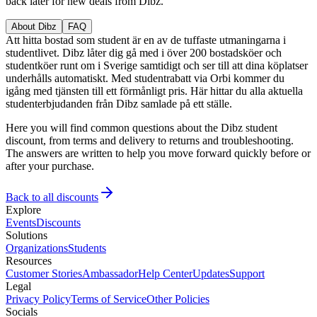
back later for new deals from Dibz.
About Dibz
FAQ
Att hitta bostad som student är en av de tuffaste utmaningarna i
studentlivet. Dibz låter dig gå med i över 200 bostadsköer och
studentköer runt om i Sverige samtidigt och ser till att dina köplatser
underhålls automatiskt. Med studentrabatt via Orbi kommer du
igång med tjänsten till ett förmånligt pris. Här hittar du alla aktuella
studenterbjudanden från Dibz samlade på ett ställe.
Here you will find common questions about the Dibz student
discount, from terms and delivery to returns and troubleshooting.
The answers are written to help you move forward quickly before or
after your purchase.
Back to all discounts
Explore
Events
Discounts
Solutions
Organizations
Students
Resources
Customer Stories
Ambassador
Help Center
Updates
Support
Legal
Privacy Policy
Terms of Service
Other Policies
Socials