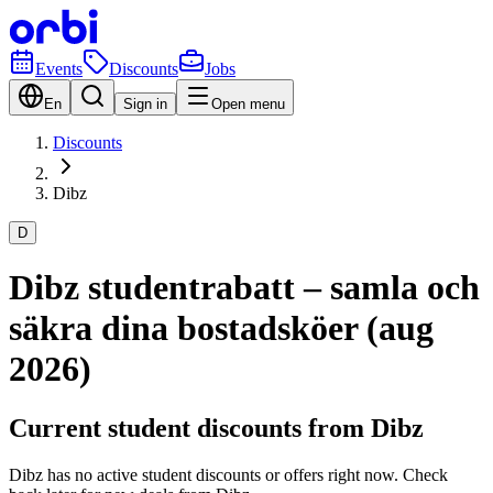
Events
Discounts
Jobs
En
Sign in
Open menu
Discounts
Dibz
D
Dibz studentrabatt – samla och
säkra dina bostadsköer (aug
2026)
Current student discounts from Dibz
Dibz has no active student discounts or offers right now. Check