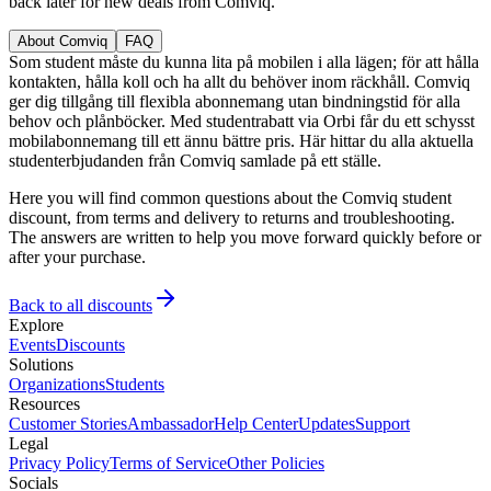
back later for new deals from Comviq.
About Comviq
FAQ
Som student måste du kunna lita på mobilen i alla lägen; för att hålla
kontakten, hålla koll och ha allt du behöver inom räckhåll. Comviq
ger dig tillgång till flexibla abonnemang utan bindningstid för alla
behov och plånböcker. Med studentrabatt via Orbi får du ett schysst
mobilabonnemang till ett ännu bättre pris. Här hittar du alla aktuella
studenterbjudanden från Comviq samlade på ett ställe.
Here you will find common questions about the Comviq student
discount, from terms and delivery to returns and troubleshooting.
The answers are written to help you move forward quickly before or
after your purchase.
Back to all discounts
Explore
Events
Discounts
Solutions
Organizations
Students
Resources
Customer Stories
Ambassador
Help Center
Updates
Support
Legal
Privacy Policy
Terms of Service
Other Policies
Socials