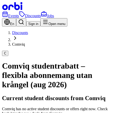
Events
Discounts
Jobs
En
Sign in
Open menu
Discounts
Comviq
C
Comviq studentrabatt –
flexibla abonnemang utan
krångel (aug 2026)
Current student discounts from Comviq
Comviq has no active student discounts or offers right now. Check