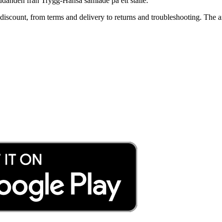
rbjudanden från Trygg-Hansa samlade på ett ställe.
scount, from terms and delivery to returns and troubleshooting. The a