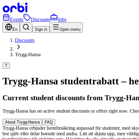
Events
Discounts
Jobs
En
Sign in
Open menu
Discounts
Trygg-Hansa
T
Trygg-Hansa studentrabatt – he
Current student discounts from Trygg-Ha
Trygg-Hansa has no active student discounts or offers right now. Che
About Trygg-Hansa
FAQ
Trygg-Hansa erbjuder hemförsäkring anpassad för studenter, med skydd
bor själv eller delar boende med andra. Lätt att skjuta upp, men väldig