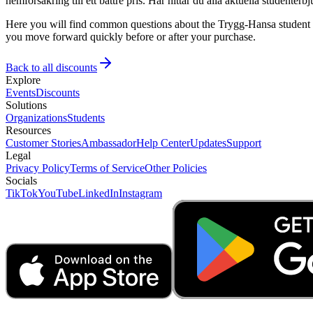
hemförsäkring till ett bättre pris. Här hittar du alla aktuella studente
Here you will find common questions about the Trygg-Hansa student di
you move forward quickly before or after your purchase.
Back to all discounts
Explore
Events
Discounts
Solutions
Organizations
Students
Resources
Customer Stories
Ambassador
Help Center
Updates
Support
Legal
Privacy Policy
Terms of Service
Other Policies
Socials
TikTok
YouTube
LinkedIn
Instagram