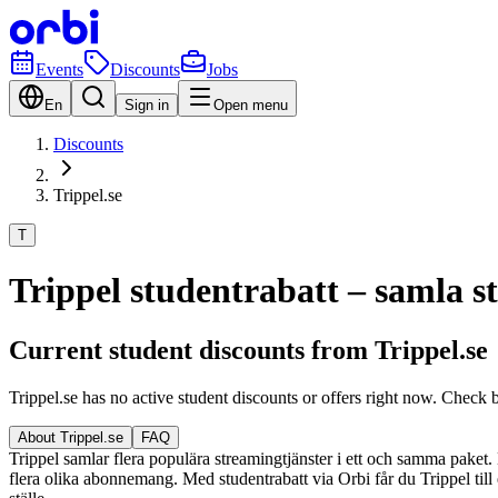
Events
Discounts
Jobs
En
Sign in
Open menu
Discounts
Trippel.se
T
Trippel studentrabatt – samla st
Current student discounts from Trippel.se
Trippel.se has no active student discounts or offers right now. Check 
About Trippel.se
FAQ
Trippel samlar flera populära streamingtjänster i ett och samma paket. De
flera olika abonnemang. Med studentrabatt via Orbi får du Trippel till e