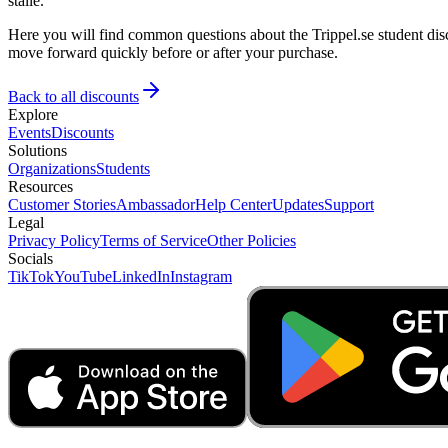
ställe.
Here you will find common questions about the Trippel.se student disc
move forward quickly before or after your purchase.
Back to all discounts
Explore
Events
Discounts
Solutions
Organizations
Students
Resources
Customer Stories
Ambassador
Help Center
Updates
Support
Legal
Privacy Policy
Terms of Service
Other Policies
Socials
TikTok
YouTube
LinkedIn
Instagram