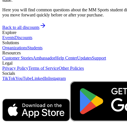
ställe.
Here you will find common questions about the MM Sports student disc
you move forward quickly before or after your purchase.
Back to all discounts
Explore
Events
Discounts
Solutions
Organizations
Students
Resources
Customer Stories
Ambassador
Help Center
Updates
Support
Legal
Privacy Policy
Terms of Service
Other Policies
Socials
TikTok
YouTube
LinkedIn
Instagram