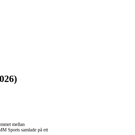
2026)
 gymmet mellan
n MM Sports samlade på ett