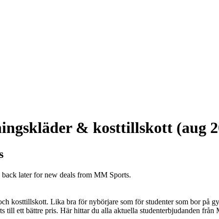
ngskläder & kosttillskott (aug 
s
k back later for new deals from MM Sports.
 och kosttillskott. Lika bra för nybörjare som för studenter som bor på
ill ett bättre pris. Här hittar du alla aktuella studenterbjudanden frå