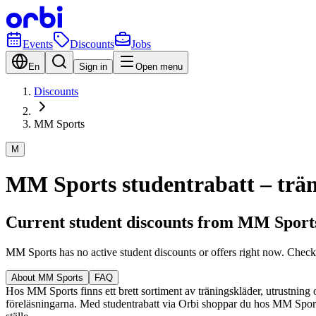
Events
Discounts
Jobs
En
Sign in
Open menu
Discounts
MM Sports
M
MM Sports studentrabatt – träni
Current student discounts from MM Sport
MM Sports has no active student discounts or offers right now. Chec
About MM Sports
FAQ
Hos MM Sports finns ett brett sortiment av träningskläder, utrustning
föreläsningarna. Med studentrabatt via Orbi shoppar du hos MM Sports t