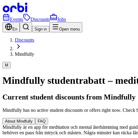
Events
Discounts
Jobs
En
Sign in
Open menu
Discounts
Mindfully
M
Mindfully studentrabatt – medit
Current student discounts from Mindfully
Mindfully has no active student discounts or offers right now. Check 
About Mindfully
FAQ
Mindfully är en app för meditation och mental återhämtning med guida
behöver en paus från intryck och måsten. Några minuter kan räcka långt