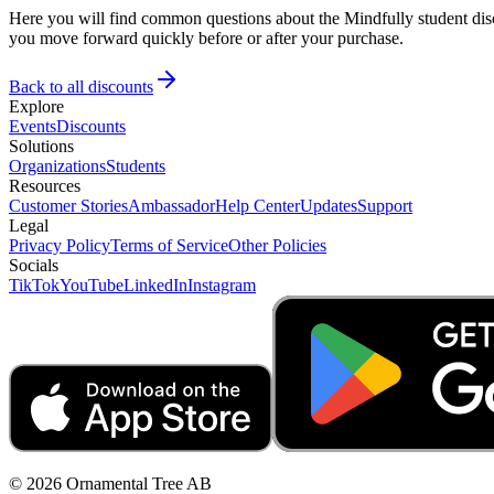
Here you will find common questions about the Mindfully student disc
you move forward quickly before or after your purchase.
Back to all discounts
Explore
Events
Discounts
Solutions
Organizations
Students
Resources
Customer Stories
Ambassador
Help Center
Updates
Support
Legal
Privacy Policy
Terms of Service
Other Policies
Socials
TikTok
YouTube
LinkedIn
Instagram
© 2026 Ornamental Tree AB