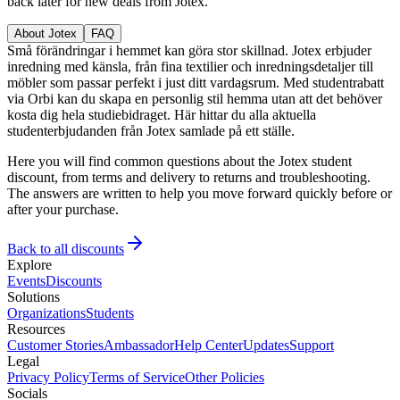
back later for new deals from Jotex.
About Jotex
FAQ
Små förändringar i hemmet kan göra stor skillnad. Jotex erbjuder
inredning med känsla, från fina textilier och inredningsdetaljer till
möbler som passar perfekt i just ditt vardagsrum. Med studentrabatt
via Orbi kan du skapa en personlig stil hemma utan att det behöver
kosta dig hela studiebidraget. Här hittar du alla aktuella
studenterbjudanden från Jotex samlade på ett ställe.
Here you will find common questions about the Jotex student
discount, from terms and delivery to returns and troubleshooting.
The answers are written to help you move forward quickly before or
after your purchase.
Back to all discounts
Explore
Events
Discounts
Solutions
Organizations
Students
Resources
Customer Stories
Ambassador
Help Center
Updates
Support
Legal
Privacy Policy
Terms of Service
Other Policies
Socials