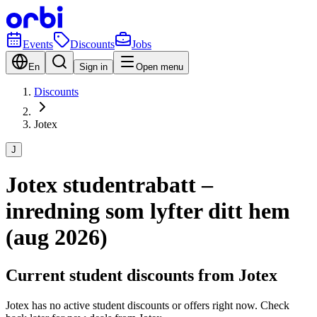
Events
Discounts
Jobs
En
Sign in
Open menu
Discounts
Jotex
J
Jotex studentrabatt –
inredning som lyfter ditt hem
(aug 2026)
Current student discounts from Jotex
Jotex has no active student discounts or offers right now. Check