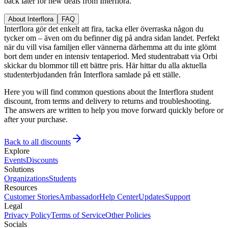
back later for new deals from Interflora.
About Interflora
FAQ
Interflora gör det enkelt att fira, tacka eller överraska någon du
tycker om – även om du befinner dig på andra sidan landet. Perfekt
när du vill visa familjen eller vännerna därhemma att du inte glömt
bort dem under en intensiv tentaperiod. Med studentrabatt via Orbi
skickar du blommor till ett bättre pris. Här hittar du alla aktuella
studenterbjudanden från Interflora samlade på ett ställe.
Here you will find common questions about the Interflora student
discount, from terms and delivery to returns and troubleshooting.
The answers are written to help you move forward quickly before or
after your purchase.
Back to all discounts
Explore
Events
Discounts
Solutions
Organizations
Students
Resources
Customer Stories
Ambassador
Help Center
Updates
Support
Legal
Privacy Policy
Terms of Service
Other Policies
Socials