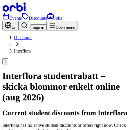
Events
Discounts
Jobs
En
Sign in
Open menu
Discounts
Interflora
I
Interflora studentrabatt –
skicka blommor enkelt online
(aug 2026)
Current student discounts from Interflora
Interflora has no active student discounts or offers right now. Check