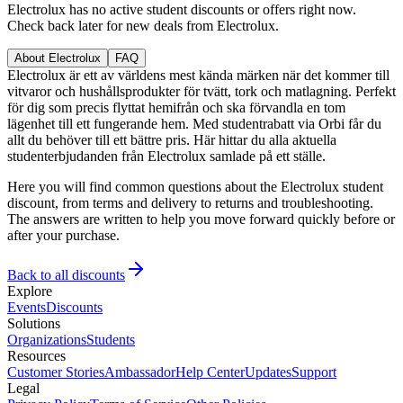
Electrolux has no active student discounts or offers right now.
Check back later for new deals from Electrolux.
About Electrolux
FAQ
Electrolux är ett av världens mest kända märken när det kommer till
vitvaror och hushållsprodukter för tvätt, tork och matlagning. Perfekt
för dig som precis flyttat hemifrån och ska förvandla en tom
lägenhet till ett fungerande hem. Med studentrabatt via Orbi får du
allt du behöver till ett bättre pris. Här hittar du alla aktuella
studenterbjudanden från Electrolux samlade på ett ställe.
Here you will find common questions about the Electrolux student
discount, from terms and delivery to returns and troubleshooting.
The answers are written to help you move forward quickly before or
after your purchase.
Back to all discounts
Explore
Events
Discounts
Solutions
Organizations
Students
Resources
Customer Stories
Ambassador
Help Center
Updates
Support
Legal