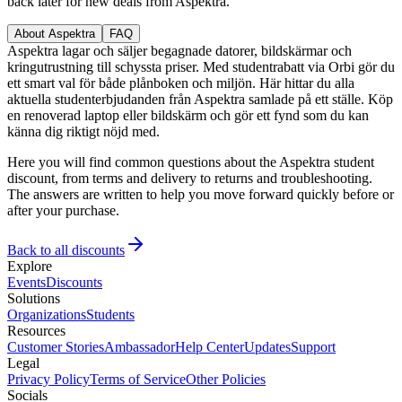
back later for new deals from Aspektra.
About Aspektra
FAQ
Aspektra lagar och säljer begagnade datorer, bildskärmar och
kringutrustning till schyssta priser. Med studentrabatt via Orbi gör du
ett smart val för både plånboken och miljön. Här hittar du alla
aktuella studenterbjudanden från Aspektra samlade på ett ställe. Köp
en renoverad laptop eller bildskärm och gör ett fynd som du kan
känna dig riktigt nöjd med.
Here you will find common questions about the Aspektra student
discount, from terms and delivery to returns and troubleshooting.
The answers are written to help you move forward quickly before or
after your purchase.
Back to all discounts
Explore
Events
Discounts
Solutions
Organizations
Students
Resources
Customer Stories
Ambassador
Help Center
Updates
Support
Legal
Privacy Policy
Terms of Service
Other Policies
Socials