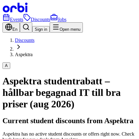
Events
Discounts
Jobs
En
Sign in
Open menu
Discounts
Aspektra
A
Aspektra studentrabatt –
hållbar begagnad IT till bra
priser (aug 2026)
Current student discounts from Aspektra
Aspektra has no active student discounts or offers right now. Check