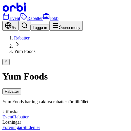
Event
Rabatter
Jobb
Sv
Logga in
Öppna meny
Rabatter
Yum Foods
Y
Yum Foods
Rabatter
Yum Foods har inga aktiva rabatter för tillfället.
Utforska
Event
Rabatter
Lösningar
Föreningar
Studenter