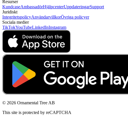
Resurser
Kundcase
Ambassadör
Hjälpcenter
Uppdateringar
Support
Juridiskt
Integritetspolicy
Användarvillkor
Övriga policyer
Sociala medier
TikTok
YouTube
LinkedIn
Instagram
© 2026 Ornamental Tree AB
This site is protected by reCAPTCHA