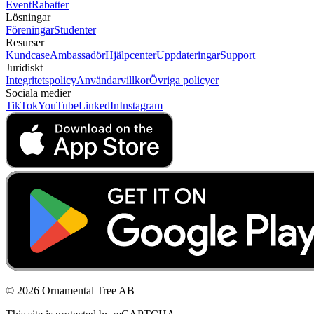
Event
Rabatter
Lösningar
Föreningar
Studenter
Resurser
Kundcase
Ambassadör
Hjälpcenter
Uppdateringar
Support
Juridiskt
Integritetspolicy
Användarvillkor
Övriga policyer
Sociala medier
TikTok
YouTube
LinkedIn
Instagram
© 2026 Ornamental Tree AB