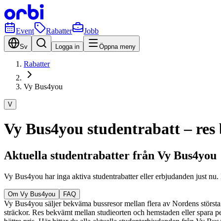
Event
Rabatter
Jobb
Sv
Logga in
Öppna meny
Rabatter
Vy Bus4you
V
Vy Bus4you studentrabatt – res
Aktuella studentrabatter från Vy Bus4you
Vy Bus4you har inga aktiva studentrabatter eller erbjudanden just n
Om Vy Bus4you
FAQ
Vy Bus4you säljer bekväma bussresor mellan flera av Nordens största 
sträckor. Res bekvämt mellan studieorten och hemstaden eller spara p