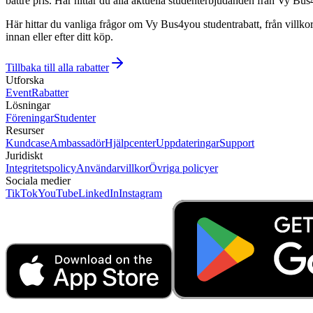
bättre pris. Här hittar du alla aktuella studenterbjudanden från Vy Bus
Här hittar du vanliga frågor om Vy Bus4you studentrabatt, från villkor
innan eller efter ditt köp.
Tillbaka till alla rabatter
Utforska
Event
Rabatter
Lösningar
Föreningar
Studenter
Resurser
Kundcase
Ambassadör
Hjälpcenter
Uppdateringar
Support
Juridiskt
Integritetspolicy
Användarvillkor
Övriga policyer
Sociala medier
TikTok
YouTube
LinkedIn
Instagram