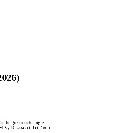
2026)
för helgresor och längre
ed Vy Bus4you till ett ännu