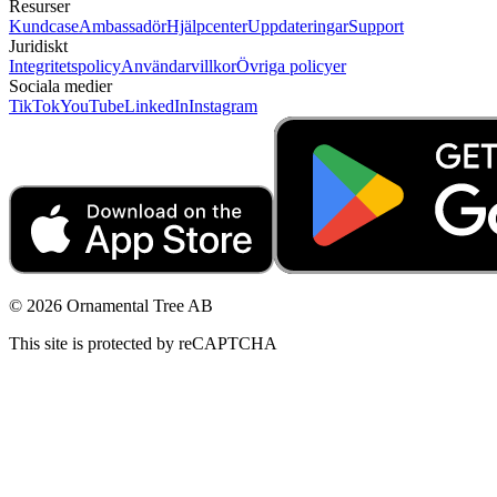
Resurser
Kundcase
Ambassadör
Hjälpcenter
Uppdateringar
Support
Juridiskt
Integritetspolicy
Användarvillkor
Övriga policyer
Sociala medier
TikTok
YouTube
LinkedIn
Instagram
© 2026 Ornamental Tree AB
This site is protected by reCAPTCHA