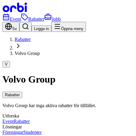
Event
Rabatter
Jobb
Sv
Logga in
Öppna meny
Rabatter
Volvo Group
V
Volvo Group
Rabatter
Volvo Group har inga aktiva rabatter för tillfället.
Utforska
Event
Rabatter
Lösningar
Föreningar
Studenter