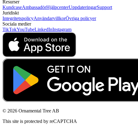
Resurser
Kundcase
Ambassadör
Hjälpcenter
Uppdateringar
Support
Juridiskt
Integritetspolicy
Användarvillkor
Övriga policyer
Sociala medier
TikTok
YouTube
LinkedIn
Instagram
© 2026 Ornamental Tree AB
This site is protected by reCAPTCHA