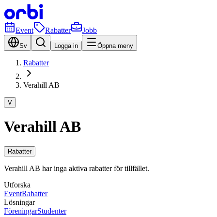
Event
Rabatter
Jobb
Sv
Logga in
Öppna meny
Rabatter
Verahill AB
V
Verahill AB
Rabatter
Verahill AB har inga aktiva rabatter för tillfället.
Utforska
Event
Rabatter
Lösningar
Föreningar
Studenter