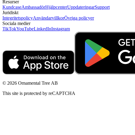
Resurser
Kundcase
Ambassadör
Hjälpcenter
Uppdateringar
Support
Juridiskt
Integritetspolicy
Användarvillkor
Övriga policyer
Sociala medier
TikTok
YouTube
LinkedIn
Instagram
© 2026 Ornamental Tree AB
This site is protected by reCAPTCHA