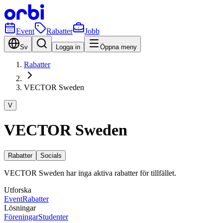
Event
Rabatter
Jobb
Sv
Logga in
Öppna meny
Rabatter
VECTOR Sweden
V
VECTOR Sweden
Rabatter
Socials
VECTOR Sweden har inga aktiva rabatter för tillfället.
Utforska
Event
Rabatter
Lösningar
Föreningar
Studenter