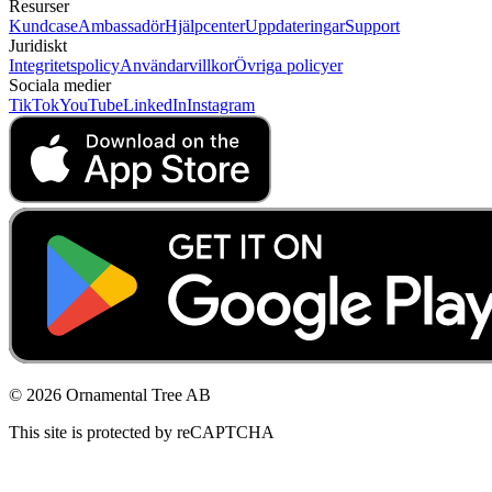
Resurser
Kundcase
Ambassadör
Hjälpcenter
Uppdateringar
Support
Juridiskt
Integritetspolicy
Användarvillkor
Övriga policyer
Sociala medier
TikTok
YouTube
LinkedIn
Instagram
© 2026 Ornamental Tree AB
This site is protected by reCAPTCHA