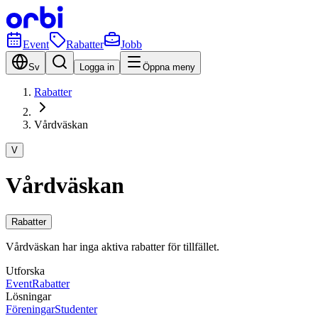
Event
Rabatter
Jobb
Sv
Logga in
Öppna meny
Rabatter
Vårdväskan
V
Vårdväskan
Rabatter
Vårdväskan har inga aktiva rabatter för tillfället.
Utforska
Event
Rabatter
Lösningar
Föreningar
Studenter