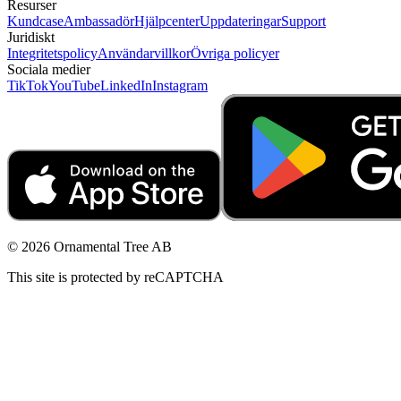
Resurser
Kundcase
Ambassadör
Hjälpcenter
Uppdateringar
Support
Juridiskt
Integritetspolicy
Användarvillkor
Övriga policyer
Sociala medier
TikTok
YouTube
LinkedIn
Instagram
© 2026 Ornamental Tree AB
This site is protected by reCAPTCHA