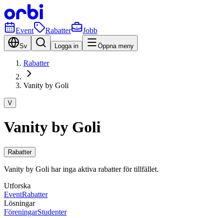
Event
Rabatter
Jobb
Sv
Logga in
Öppna meny
Rabatter
Vanity by Goli
V
Vanity by Goli
Rabatter
Vanity by Goli har inga aktiva rabatter för tillfället.
Utforska
Event
Rabatter
Lösningar
Föreningar
Studenter