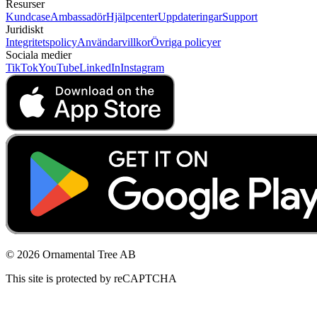
Resurser
Kundcase
Ambassadör
Hjälpcenter
Uppdateringar
Support
Juridiskt
Integritetspolicy
Användarvillkor
Övriga policyer
Sociala medier
TikTok
YouTube
LinkedIn
Instagram
© 2026 Ornamental Tree AB
This site is protected by reCAPTCHA