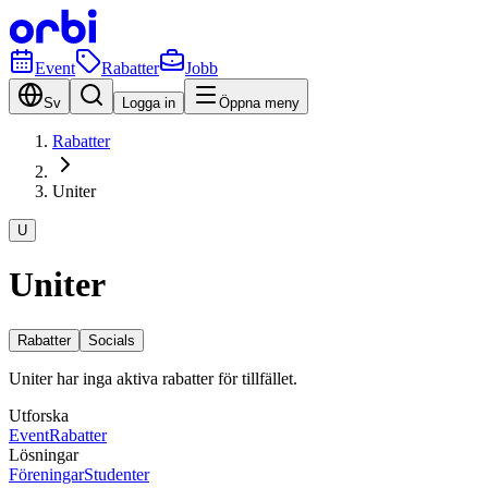
Event
Rabatter
Jobb
Sv
Logga in
Öppna meny
Rabatter
Uniter
U
Uniter
Rabatter
Socials
Uniter har inga aktiva rabatter för tillfället.
Utforska
Event
Rabatter
Lösningar
Föreningar
Studenter