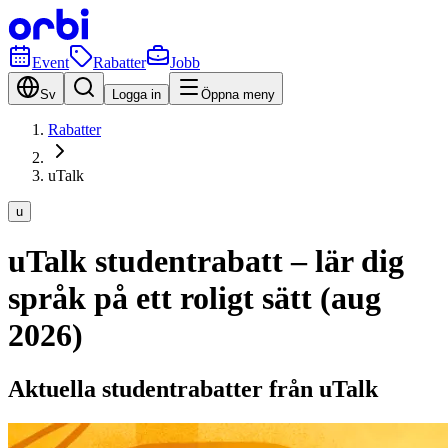
Event
Rabatter
Jobb
Sv
Logga in
Öppna meny
Rabatter
uTalk
u
uTalk studentrabatt – lär dig
språk på ett roligt sätt (aug
2026)
Aktuella studentrabatter från uTalk