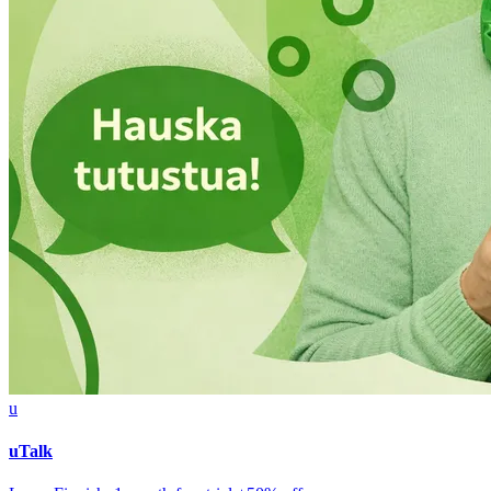
u
uTalk