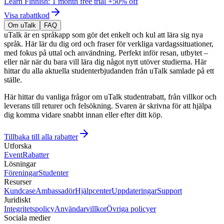
Learn Finnish: 1 month free trial +50% off
Visa rabattkod
Om uTalk
FAQ
uTalk är en språkapp som gör det enkelt och kul att lära sig nya
språk. Här lär du dig ord och fraser för verkliga vardagssituationer,
med fokus på uttal och användning. Perfekt inför resan, utbytet –
eller när när du bara vill lära dig något nytt utöver studierna. Här
hittar du alla aktuella studenterbjudanden från uTalk samlade på ett
ställe.
Här hittar du vanliga frågor om uTalk studentrabatt, från villkor och
leverans till returer och felsökning. Svaren är skrivna för att hjälpa
dig komma vidare snabbt innan eller efter ditt köp.
Tillbaka till alla rabatter
Utforska
Event
Rabatter
Lösningar
Föreningar
Studenter
Resurser
Kundcase
Ambassadör
Hjälpcenter
Uppdateringar
Support
Juridiskt
Integritetspolicy
Användarvillkor
Övriga policyer
Sociala medier