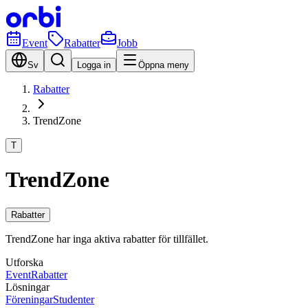
Event
Rabatter
Jobb
Sv
Logga in
Öppna meny
Rabatter
TrendZone
T
TrendZone
Rabatter
TrendZone har inga aktiva rabatter för tillfället.
Utforska
Event
Rabatter
Lösningar
Föreningar
Studenter