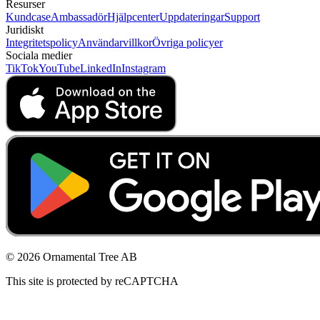
Resurser
Kundcase
Ambassadör
Hjälpcenter
Uppdateringar
Support
Juridiskt
Integritetspolicy
Användarvillkor
Övriga policyer
Sociala medier
TikTok
YouTube
LinkedIn
Instagram
© 2026 Ornamental Tree AB
This site is protected by reCAPTCHA