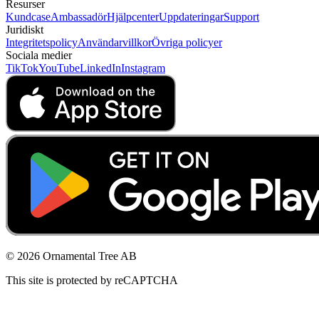
Resurser
Kundcase
Ambassadör
Hjälpcenter
Uppdateringar
Support
Juridiskt
Integritetspolicy
Användarvillkor
Övriga policyer
Sociala medier
TikTok
YouTube
LinkedIn
Instagram
© 2026 Ornamental Tree AB
This site is protected by reCAPTCHA