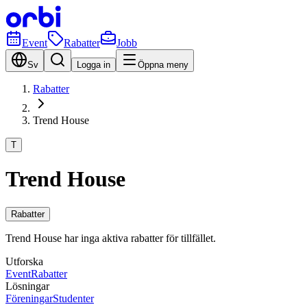
Event
Rabatter
Jobb
Sv
Logga in
Öppna meny
Rabatter
Trend House
T
Trend House
Rabatter
Trend House har inga aktiva rabatter för tillfället.
Utforska
Event
Rabatter
Lösningar
Föreningar
Studenter