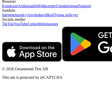
Resurser
Kundcase
Ambassadör
Hjälpcenter
Uppdateringar
Support
Juridiskt
Integritetspolicy
Användarvillkor
Övriga policyer
Sociala medier
TikTok
YouTube
LinkedIn
Instagram
© 2026 Ornamental Tree AB
This site is protected by reCAPTCHA