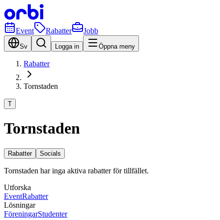
Event
Rabatter
Jobb
Sv
Logga in
Öppna meny
Rabatter
Tornstaden
T
Tornstaden
Rabatter
Socials
Tornstaden har inga aktiva rabatter för tillfället.
Utforska
Event
Rabatter
Lösningar
Föreningar
Studenter