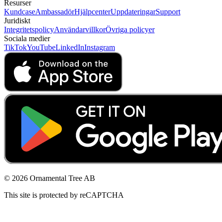
Resurser
Kundcase
Ambassadör
Hjälpcenter
Uppdateringar
Support
Juridiskt
Integritetspolicy
Användarvillkor
Övriga policyer
Sociala medier
TikTok
YouTube
LinkedIn
Instagram
© 2026 Ornamental Tree AB
This site is protected by reCAPTCHA