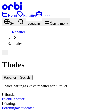
Event
Rabatter
Jobb
Sv
Logga in
Öppna meny
Rabatter
Thales
T
Thales
Rabatter
Socials
Thales har inga aktiva rabatter för tillfället.
Utforska
Event
Rabatter
Lösningar
Föreningar
Studenter