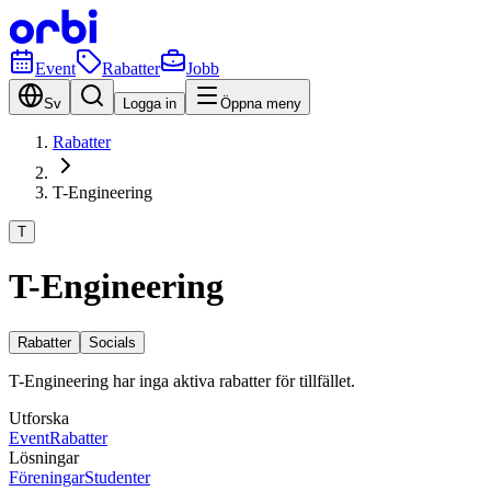
Event
Rabatter
Jobb
Sv
Logga in
Öppna meny
Rabatter
T-Engineering
T
T-Engineering
Rabatter
Socials
T-Engineering har inga aktiva rabatter för tillfället.
Utforska
Event
Rabatter
Lösningar
Föreningar
Studenter