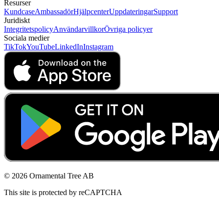
Resurser
Kundcase
Ambassadör
Hjälpcenter
Uppdateringar
Support
Juridiskt
Integritetspolicy
Användarvillkor
Övriga policyer
Sociala medier
TikTok
YouTube
LinkedIn
Instagram
© 2026 Ornamental Tree AB
This site is protected by reCAPTCHA