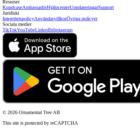
Resurser
Kundcase
Ambassadör
Hjälpcenter
Uppdateringar
Support
Juridiskt
Integritetspolicy
Användarvillkor
Övriga policyer
Sociala medier
TikTok
YouTube
LinkedIn
Instagram
© 2026 Ornamental Tree AB
This site is protected by reCAPTCHA