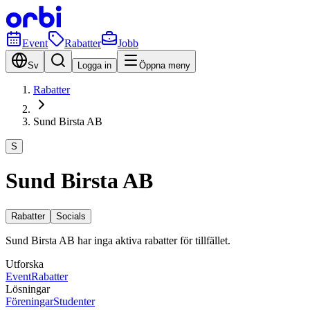
Event
Rabatter
Jobb
Sv
Logga in
Öppna meny
Rabatter
Sund Birsta AB
S
Sund Birsta AB
Rabatter
Socials
Sund Birsta AB har inga aktiva rabatter för tillfället.
Utforska
Event
Rabatter
Lösningar
Föreningar
Studenter