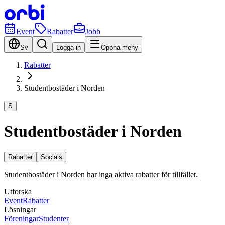
Event
Rabatter
Jobb
Sv
Logga in
Öppna meny
Rabatter
Studentbostäder i Norden
S
Studentbostäder i Norden
Rabatter
Socials
Studentbostäder i Norden har inga aktiva rabatter för tillfället.
Utforska
Event
Rabatter
Lösningar
Föreningar
Studenter