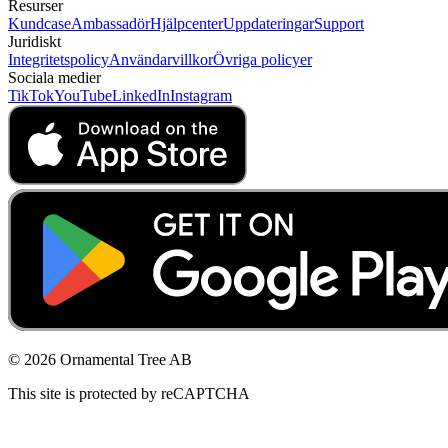
Resurser
Kundcase
Ambassadör
Hjälpcenter
Uppdateringar
Support
Juridiskt
Integritetspolicy
Användarvillkor
Övriga policyer
Sociala medier
TikTok
YouTube
LinkedIn
Instagram
© 2026 Ornamental Tree AB
This site is protected by reCAPTCHA