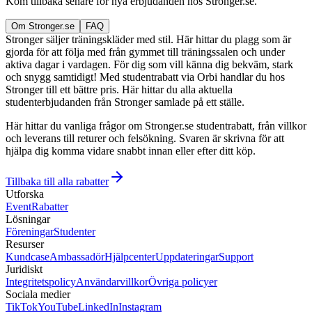
Kom tillbaka senare för nya erbjudanden hos Stronger.se.
Om Stronger.se
FAQ
Stronger säljer träningskläder med stil. Här hittar du plagg som är
gjorda för att följa med från gymmet till träningssalen och under
aktiva dagar i vardagen. För dig som vill känna dig bekväm, stark
och snygg samtidigt! Med studentrabatt via Orbi handlar du hos
Stronger till ett bättre pris. Här hittar du alla aktuella
studenterbjudanden från Stronger samlade på ett ställe.
Här hittar du vanliga frågor om Stronger.se studentrabatt, från villkor
och leverans till returer och felsökning. Svaren är skrivna för att
hjälpa dig komma vidare snabbt innan eller efter ditt köp.
Tillbaka till alla rabatter
Utforska
Event
Rabatter
Lösningar
Föreningar
Studenter
Resurser
Kundcase
Ambassadör
Hjälpcenter
Uppdateringar
Support
Juridiskt
Integritetspolicy
Användarvillkor
Övriga policyer
Sociala medier
TikTok
YouTube
LinkedIn
Instagram