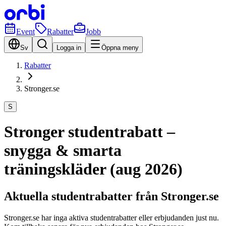
Event
Rabatter
Jobb
Sv
Logga in
Öppna meny
Rabatter
Stronger.se
S
Stronger studentrabatt –
snygga & smarta
träningskläder (aug 2026)
Aktuella studentrabatter från Stronger.se
Stronger.se har inga aktiva studentrabatter eller erbjudanden just nu.