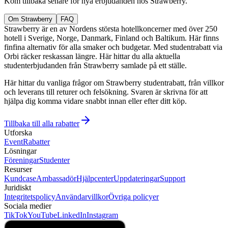
Kom tillbaka senare för nya erbjudanden hos Strawberry.
Om Strawberry
FAQ
Strawberry är en av Nordens största hotellkoncerner med över 250
hotell i Sverige, Norge, Danmark, Finland och Baltikum. Här finns
finfina alternativ för alla smaker och budgetar. Med studentrabatt via
Orbi räcker reskassan längre. Här hittar du alla aktuella
studenterbjudanden från Strawberry samlade på ett ställe.
Här hittar du vanliga frågor om Strawberry studentrabatt, från villkor
och leverans till returer och felsökning. Svaren är skrivna för att
hjälpa dig komma vidare snabbt innan eller efter ditt köp.
Tillbaka till alla rabatter
Utforska
Event
Rabatter
Lösningar
Föreningar
Studenter
Resurser
Kundcase
Ambassadör
Hjälpcenter
Uppdateringar
Support
Juridiskt
Integritetspolicy
Användarvillkor
Övriga policyer
Sociala medier
TikTok
YouTube
LinkedIn
Instagram