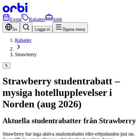
Event
Rabatter
Jobb
Sv
Logga in
Öppna meny
Rabatter
Strawberry
S
Strawberry studentrabatt –
mysiga hotellupplevelser i
Norden (aug 2026)
Aktuella studentrabatter från Strawberry
Strawberry har inga aktiva studentrabatter eller erbjudanden just nu.