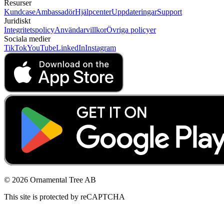
Resurser
Kundcase
Ambassadör
Hjälpcenter
Uppdateringar
Support
Juridiskt
Integritetspolicy
Användarvillkor
Övriga policyer
Sociala medier
TikTok
YouTube
LinkedIn
Instagram
© 2026 Ornamental Tree AB
This site is protected by reCAPTCHA