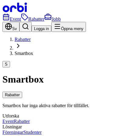
Event
Rabatter
Jobb
Sv
Logga in
Öppna meny
Rabatter
Smartbox
S
Smartbox
Rabatter
Smartbox har inga aktiva rabatter för tillfället.
Utforska
Event
Rabatter
Lösningar
Föreningar
Studenter