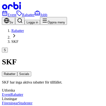
Event
Rabatter
Jobb
Sv
Logga in
Öppna meny
Rabatter
SKF
S
SKF
Rabatter
Socials
SKF har inga aktiva rabatter för tillfället.
Utforska
Event
Rabatter
Lösningar
Föreningar
Studenter