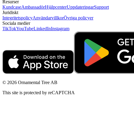
Resurser
Kundcase
Ambassadör
Hjälpcenter
Uppdateringar
Support
Juridiskt
Integritetspolicy
Användarvillkor
Övriga policyer
Sociala medier
TikTok
YouTube
LinkedIn
Instagram
© 2026 Ornamental Tree AB
This site is protected by reCAPTCHA