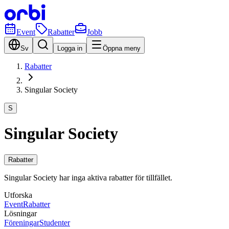
Event
Rabatter
Jobb
Sv
Logga in
Öppna meny
Rabatter
Singular Society
S
Singular Society
Rabatter
Singular Society har inga aktiva rabatter för tillfället.
Utforska
Event
Rabatter
Lösningar
Föreningar
Studenter