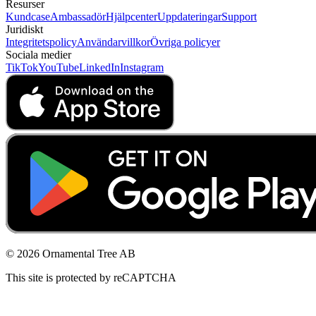
Resurser
Kundcase
Ambassadör
Hjälpcenter
Uppdateringar
Support
Juridiskt
Integritetspolicy
Användarvillkor
Övriga policyer
Sociala medier
TikTok
YouTube
LinkedIn
Instagram
© 2026 Ornamental Tree AB
This site is protected by reCAPTCHA