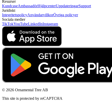
Resurser
Kundcase
Ambassadör
Hjälpcenter
Uppdateringar
Support
Juridiskt
Integritetspolicy
Användarvillkor
Övriga policyer
Sociala medier
TikTok
YouTube
LinkedIn
Instagram
© 2026 Ornamental Tree AB
This site is protected by reCAPTCHA