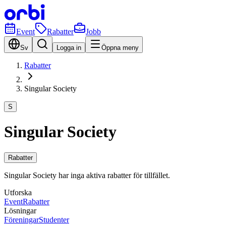
Event
Rabatter
Jobb
Sv
Logga in
Öppna meny
Rabatter
Singular Society
S
Singular Society
Rabatter
Singular Society har inga aktiva rabatter för tillfället.
Utforska
Event
Rabatter
Lösningar
Föreningar
Studenter