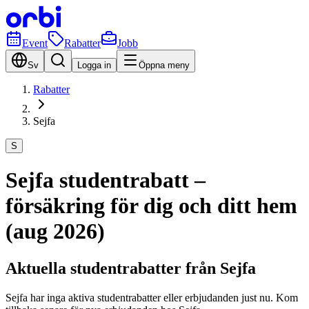
Event
Rabatter
Jobb
Sv
Logga in
Öppna meny
Rabatter
Sejfa
S
Sejfa studentrabatt –
försäkring för dig och ditt hem
(aug 2026)
Aktuella studentrabatter från Sejfa
Sejfa har inga aktiva studentrabatter eller erbjudanden just nu. Kom