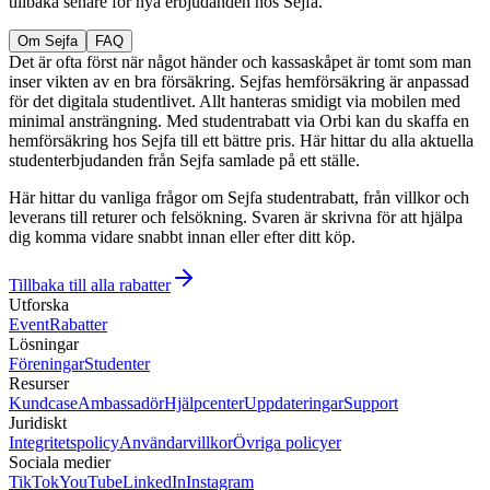
tillbaka senare för nya erbjudanden hos Sejfa.
Om Sejfa
FAQ
Det är ofta först när något händer och kassaskåpet är tomt som man
inser vikten av en bra försäkring. Sejfas hemförsäkring är anpassad
för det digitala studentlivet. Allt hanteras smidigt via mobilen med
minimal ansträngning. Med studentrabatt via Orbi kan du skaffa en
hemförsäkring hos Sejfa till ett bättre pris. Här hittar du alla aktuella
studenterbjudanden från Sejfa samlade på ett ställe.
Här hittar du vanliga frågor om Sejfa studentrabatt, från villkor och
leverans till returer och felsökning. Svaren är skrivna för att hjälpa
dig komma vidare snabbt innan eller efter ditt köp.
Tillbaka till alla rabatter
Utforska
Event
Rabatter
Lösningar
Föreningar
Studenter
Resurser
Kundcase
Ambassadör
Hjälpcenter
Uppdateringar
Support
Juridiskt
Integritetspolicy
Användarvillkor
Övriga policyer
Sociala medier
TikTok
YouTube
LinkedIn
Instagram