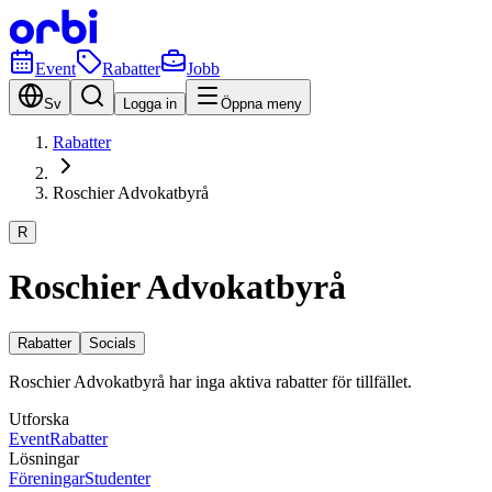
Event
Rabatter
Jobb
Sv
Logga in
Öppna meny
Rabatter
Roschier Advokatbyrå
R
Roschier Advokatbyrå
Rabatter
Socials
Roschier Advokatbyrå har inga aktiva rabatter för tillfället.
Utforska
Event
Rabatter
Lösningar
Föreningar
Studenter