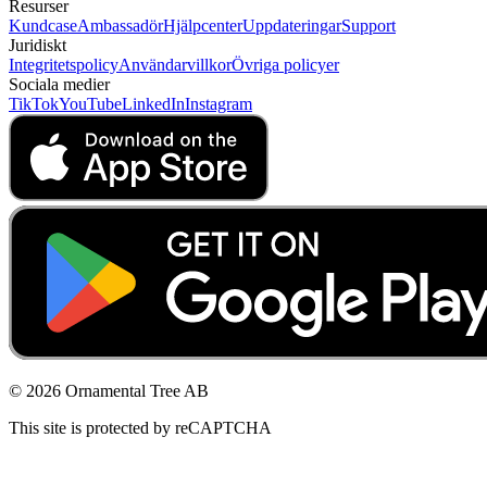
Resurser
Kundcase
Ambassadör
Hjälpcenter
Uppdateringar
Support
Juridiskt
Integritetspolicy
Användarvillkor
Övriga policyer
Sociala medier
TikTok
YouTube
LinkedIn
Instagram
© 2026 Ornamental Tree AB
This site is protected by reCAPTCHA