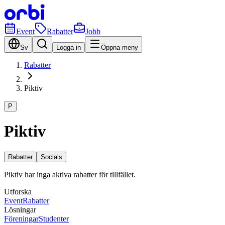
Event
Rabatter
Jobb
Sv
Logga in
Öppna meny
Rabatter
Piktiv
P
Piktiv
Rabatter
Socials
Piktiv har inga aktiva rabatter för tillfället.
Utforska
Event
Rabatter
Lösningar
Föreningar
Studenter