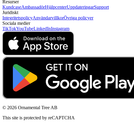
Resurser
Kundcase
Ambassadör
Hjälpcenter
Uppdateringar
Support
Juridiskt
Integritetspolicy
Användarvillkor
Övriga policyer
Sociala medier
TikTok
YouTube
LinkedIn
Instagram
© 2026 Ornamental Tree AB
This site is protected by reCAPTCHA