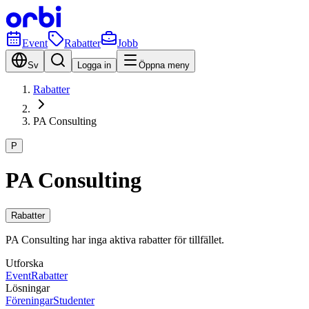
Event
Rabatter
Jobb
Sv
Logga in
Öppna meny
Rabatter
PA Consulting
P
PA Consulting
Rabatter
PA Consulting har inga aktiva rabatter för tillfället.
Utforska
Event
Rabatter
Lösningar
Föreningar
Studenter