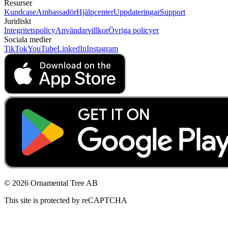
Resurser
Kundcase
Ambassadör
Hjälpcenter
Uppdateringar
Support
Juridiskt
Integritetspolicy
Användarvillkor
Övriga policyer
Sociala medier
TikTok
YouTube
LinkedIn
Instagram
© 2026 Ornamental Tree AB
This site is protected by reCAPTCHA