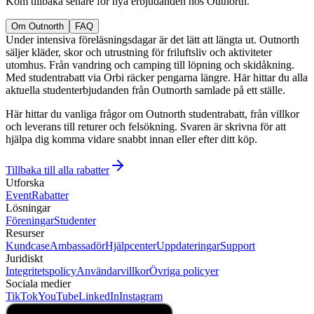
Kom tillbaka senare för nya erbjudanden hos Outnorth.
Om Outnorth
FAQ
Under intensiva föreläsningsdagar är det lätt att längta ut. Outnorth
säljer kläder, skor och utrustning för friluftsliv och aktiviteter
utomhus. Från vandring och camping till löpning och skidåkning.
Med studentrabatt via Orbi räcker pengarna längre. Här hittar du alla
aktuella studenterbjudanden från Outnorth samlade på ett ställe.
Här hittar du vanliga frågor om Outnorth studentrabatt, från villkor
och leverans till returer och felsökning. Svaren är skrivna för att
hjälpa dig komma vidare snabbt innan eller efter ditt köp.
Tillbaka till alla rabatter
Utforska
Event
Rabatter
Lösningar
Föreningar
Studenter
Resurser
Kundcase
Ambassadör
Hjälpcenter
Uppdateringar
Support
Juridiskt
Integritetspolicy
Användarvillkor
Övriga policyer
Sociala medier
TikTok
YouTube
LinkedIn
Instagram