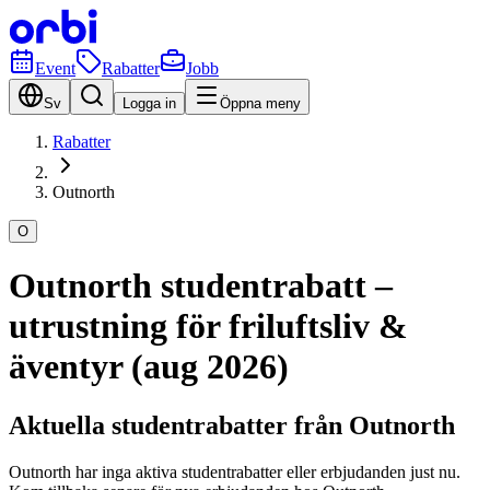
Event
Rabatter
Jobb
Sv
Logga in
Öppna meny
Rabatter
Outnorth
O
Outnorth studentrabatt –
utrustning för friluftsliv &
äventyr (aug 2026)
Aktuella studentrabatter från Outnorth
Outnorth har inga aktiva studentrabatter eller erbjudanden just nu.