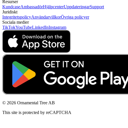
Resurser
Kundcase
Ambassadör
Hjälpcenter
Uppdateringar
Support
Juridiskt
Integritetspolicy
Användarvillkor
Övriga policyer
Sociala medier
TikTok
YouTube
LinkedIn
Instagram
© 2026 Ornamental Tree AB
This site is protected by reCAPTCHA