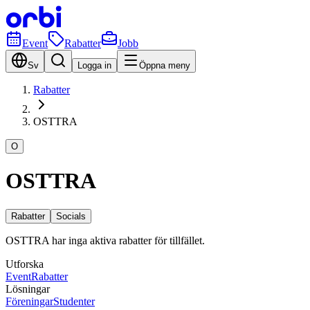
Event
Rabatter
Jobb
Sv
Logga in
Öppna meny
Rabatter
OSTTRA
O
OSTTRA
Rabatter
Socials
OSTTRA har inga aktiva rabatter för tillfället.
Utforska
Event
Rabatter
Lösningar
Föreningar
Studenter