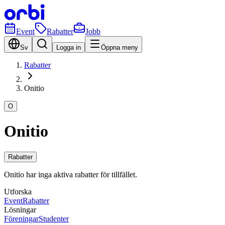
Event
Rabatter
Jobb
Sv
Logga in
Öppna meny
Rabatter
Onitio
O
Onitio
Rabatter
Onitio har inga aktiva rabatter för tillfället.
Utforska
Event
Rabatter
Lösningar
Föreningar
Studenter