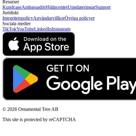
Resurser
Kundcase
Ambassadör
Hjälpcenter
Uppdateringar
Support
Juridiskt
Integritetspolicy
Användarvillkor
Övriga policyer
Sociala medier
TikTok
YouTube
LinkedIn
Instagram
© 2026 Ornamental Tree AB
This site is protected by reCAPTCHA