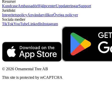
Resurser
Kundcase
Ambassadör
Hjälpcenter
Uppdateringar
Support
Juridiskt
Integritetspolicy
Användarvillkor
Övriga policyer
Sociala medier
TikTok
YouTube
LinkedIn
Instagram
© 2026 Ornamental Tree AB
This site is protected by reCAPTCHA