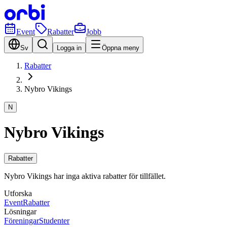
Event
Rabatter
Jobb
Sv
Logga in
Öppna meny
Rabatter
Nybro Vikings
N
Nybro Vikings
Rabatter
Nybro Vikings har inga aktiva rabatter för tillfället.
Utforska
Event
Rabatter
Lösningar
Föreningar
Studenter