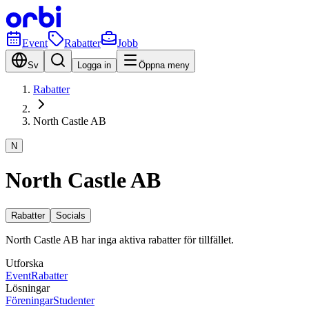
Event
Rabatter
Jobb
Sv
Logga in
Öppna meny
Rabatter
North Castle AB
N
North Castle AB
Rabatter
Socials
North Castle AB har inga aktiva rabatter för tillfället.
Utforska
Event
Rabatter
Lösningar
Föreningar
Studenter