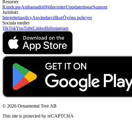
Resurser
Kundcase
Ambassadör
Hjälpcenter
Uppdateringar
Support
Juridiskt
Integritetspolicy
Användarvillkor
Övriga policyer
Sociala medier
TikTok
YouTube
LinkedIn
Instagram
© 2026 Ornamental Tree AB
This site is protected by reCAPTCHA