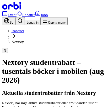
Event
Rabatter
Jobb
Sv
Logga in
Öppna meny
Rabatter
Nextory
N
Nextory studentrabatt –
tusentals böcker i mobilen (aug
2026)
Aktuella studentrabatter från Nextory
Nextory har inga aktiva studentrabatter eller erbjudanden just nu.