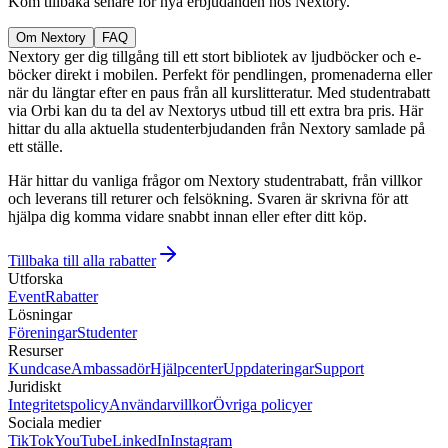
Kom tillbaka senare för nya erbjudanden hos Nextory.
Om Nextory
FAQ
Nextory ger dig tillgång till ett stort bibliotek av ljudböcker och e-
böcker direkt i mobilen. Perfekt för pendlingen, promenaderna eller
när du längtar efter en paus från all kurslitteratur. Med studentrabatt
via Orbi kan du ta del av Nextorys utbud till ett extra bra pris. Här
hittar du alla aktuella studenterbjudanden från Nextory samlade på
ett ställe.
Här hittar du vanliga frågor om Nextory studentrabatt, från villkor
och leverans till returer och felsökning. Svaren är skrivna för att
hjälpa dig komma vidare snabbt innan eller efter ditt köp.
Tillbaka till alla rabatter
Utforska
Event
Rabatter
Lösningar
Föreningar
Studenter
Resurser
Kundcase
Ambassadör
Hjälpcenter
Uppdateringar
Support
Juridiskt
Integritetspolicy
Användarvillkor
Övriga policyer
Sociala medier
TikTok
YouTube
LinkedIn
Instagram