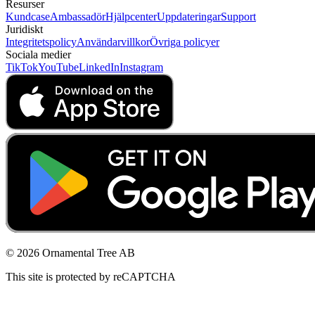
Resurser
Kundcase
Ambassadör
Hjälpcenter
Uppdateringar
Support
Juridiskt
Integritetspolicy
Användarvillkor
Övriga policyer
Sociala medier
TikTok
YouTube
LinkedIn
Instagram
© 2026 Ornamental Tree AB
This site is protected by reCAPTCHA