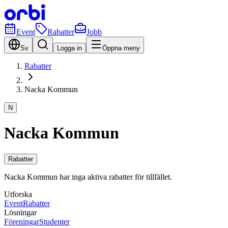
Event
Rabatter
Jobb
Sv
Logga in
Öppna meny
Rabatter
Nacka Kommun
N
Nacka Kommun
Rabatter
Nacka Kommun har inga aktiva rabatter för tillfället.
Utforska
Event
Rabatter
Lösningar
Föreningar
Studenter