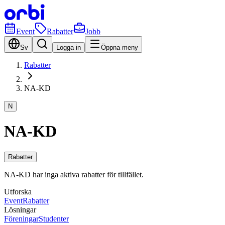
Event
Rabatter
Jobb
Sv
Logga in
Öppna meny
Rabatter
NA-KD
N
NA-KD
Rabatter
NA-KD har inga aktiva rabatter för tillfället.
Utforska
Event
Rabatter
Lösningar
Föreningar
Studenter