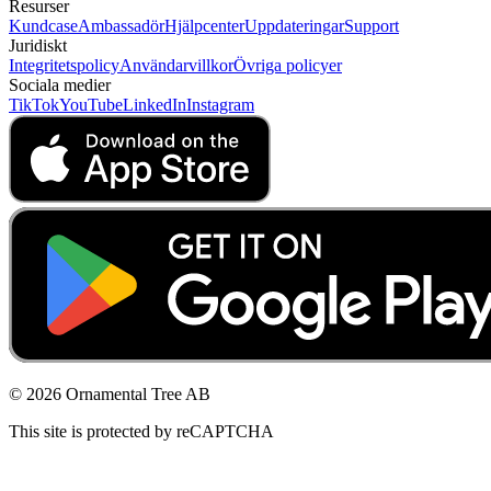
Resurser
Kundcase
Ambassadör
Hjälpcenter
Uppdateringar
Support
Juridiskt
Integritetspolicy
Användarvillkor
Övriga policyer
Sociala medier
TikTok
YouTube
LinkedIn
Instagram
© 2026 Ornamental Tree AB
This site is protected by reCAPTCHA