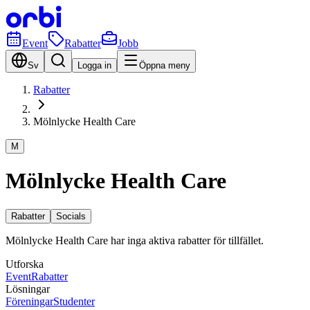
Event
Rabatter
Jobb
Sv
Logga in
Öppna meny
Rabatter
Mölnlycke Health Care
M
Mölnlycke Health Care
Rabatter
Socials
Mölnlycke Health Care har inga aktiva rabatter för tillfället.
Utforska
Event
Rabatter
Lösningar
Föreningar
Studenter