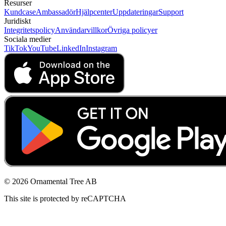
Resurser
Kundcase
Ambassadör
Hjälpcenter
Uppdateringar
Support
Juridiskt
Integritetspolicy
Användarvillkor
Övriga policyer
Sociala medier
TikTok
YouTube
LinkedIn
Instagram
© 2026 Ornamental Tree AB
This site is protected by reCAPTCHA