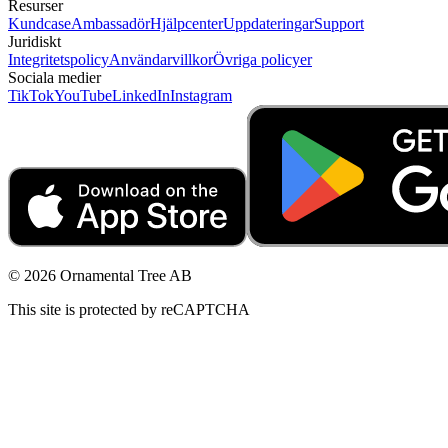
Resurser
Kundcase
Ambassadör
Hjälpcenter
Uppdateringar
Support
Juridiskt
Integritetspolicy
Användarvillkor
Övriga policyer
Sociala medier
TikTok
YouTube
LinkedIn
Instagram
© 2026 Ornamental Tree AB
This site is protected by reCAPTCHA