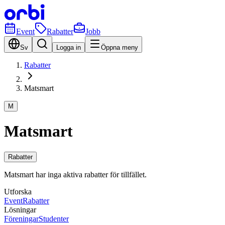
Event
Rabatter
Jobb
Sv
Logga in
Öppna meny
Rabatter
Matsmart
M
Matsmart
Rabatter
Matsmart har inga aktiva rabatter för tillfället.
Utforska
Event
Rabatter
Lösningar
Föreningar
Studenter