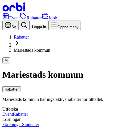
Event
Rabatter
Jobb
Sv
Logga in
Öppna meny
Rabatter
Mariestads kommun
M
Mariestads kommun
Rabatter
Mariestads kommun har inga aktiva rabatter för tillfället.
Utforska
Event
Rabatter
Lösningar
Föreningar
Studenter