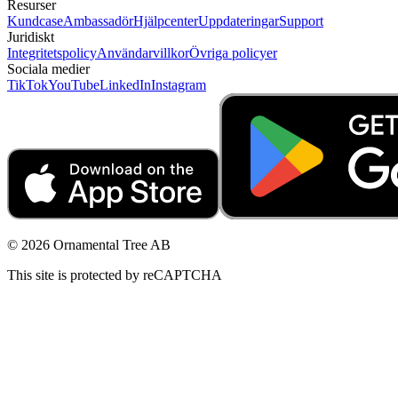
Resurser
Kundcase
Ambassadör
Hjälpcenter
Uppdateringar
Support
Juridiskt
Integritetspolicy
Användarvillkor
Övriga policyer
Sociala medier
TikTok
YouTube
LinkedIn
Instagram
© 2026 Ornamental Tree AB
This site is protected by reCAPTCHA